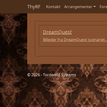
ThyRF
Kontakt
Arrangementer
For
DreamQuest
Billeder fra DreamQuest scenariet..
© 2026 - Tordenild Systems