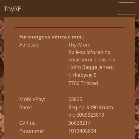
ThyRF
Foreningens adresse mm.:
Adresse:
Thy-Mors 
Rollespilsforening 
v/kasserer Christine 
Holm Bagge Jensen
Kirkebyvej 5
7700 Thisted
MobilePay:
63805
Bank:
Reg.nr.: 9090 Konto 
nr.: 0005323819
CVR nr.:
30628217
P-nummer:
1013405634