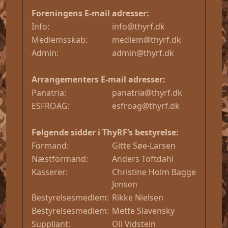
Foreningens E-mail adresser:
Info:
info@thyrf.dk
Medlemsskab:
medlem@thyrf.dk
Admin:
admin@thyrf.dk
Arrangementers E-mail adresser:
Panatria:
panatria@thyrf.dk
ESFROAG:
esfroag@thyrf.dk
Følgende sidder i ThyRF‘s bestyrelse:
Formand:
Gitte Søe-Larsen
Næstformand:
Anders Toftdahl
Kasserer:
Christine Holm Bagge 
Jensen
Bestyrelsesmedlem:
Rikke Nielsen
Bestyrelsesmedlem:
Mette Slavensky
Suppliant:
Oli Vidstein